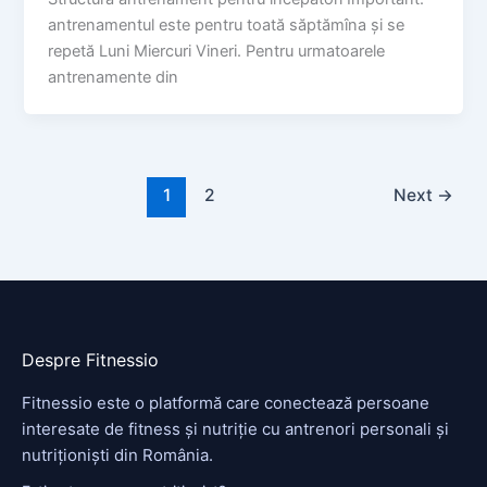
antrenamentul este pentru toată săptămîna și se
repetă Luni Miercuri Vineri. Pentru urmatoarele
antrenamente din
1
2
Next
→
Despre Fitnessio
Fitnessio este o platformă care conectează persoane
interesate de fitness și nutriție cu antrenori personali și
nutriționiști din România.