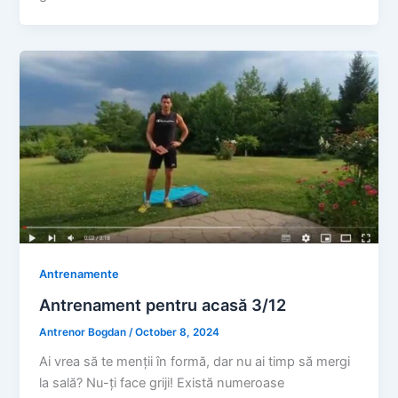
Antrenamente
Antrenament pentru acasă 3/12
Antrenor Bogdan
/
October 8, 2024
Ai vrea să te menții în formă, dar nu ai timp să mergi
la sală? Nu-ți face griji! Există numeroase