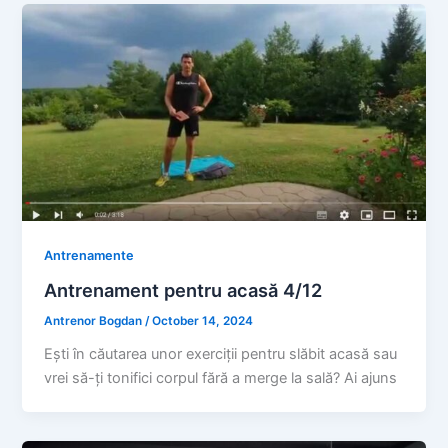
Antrenamente
Antrenament pentru acasă 4/12
Antrenor Bogdan
/
October 14, 2024
Ești în căutarea unor exerciții pentru slăbit acasă sau
vrei să-ți tonifici corpul fără a merge la sală? Ai ajuns