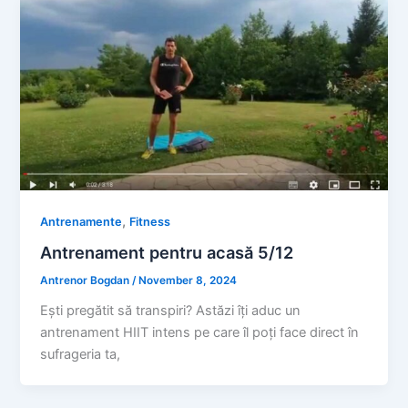
,
Antrenamente
Fitness
Antrenament pentru acasă 5/12
Antrenor Bogdan
/
November 8, 2024
Ești pregătit să transpiri? Astăzi îți aduc un
antrenament HIIT intens pe care îl poți face direct în
sufrageria ta,