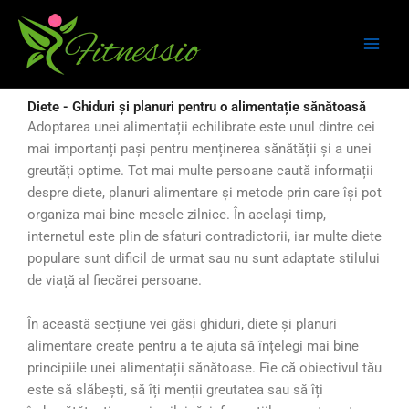
Skip
to
content
Diete - Ghiduri și planuri pentru o alimentație sănătoasă
Adoptarea unei alimentații echilibrate este unul dintre cei
mai importanți pași pentru menținerea sănătății și a unei
greutăți optime. Tot mai multe persoane caută informații
despre diete, planuri alimentare și metode prin care își pot
organiza mai bine mesele zilnice. În același timp,
internetul este plin de sfaturi contradictorii, iar multe diete
populare sunt dificil de urmat sau nu sunt adaptate stilului
de viață al fiecărei persoane.
În această secțiune vei găsi ghiduri, diete și planuri
alimentare create pentru a te ajuta să înțelegi mai bine
principiile unei alimentații sănătoase. Fie că obiectivul tău
este să slăbești, să îți menții greutatea sau să îți