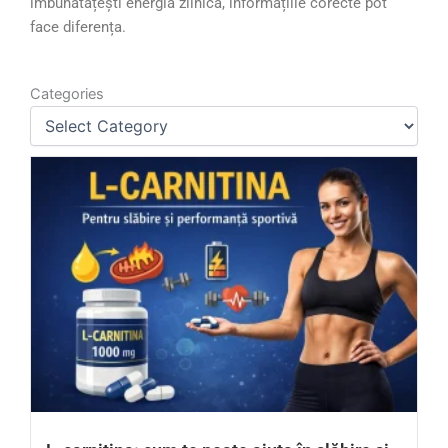
îmbunătățești energia zilnică, informațiile corecte pot
face diferența.
Categories
Categories