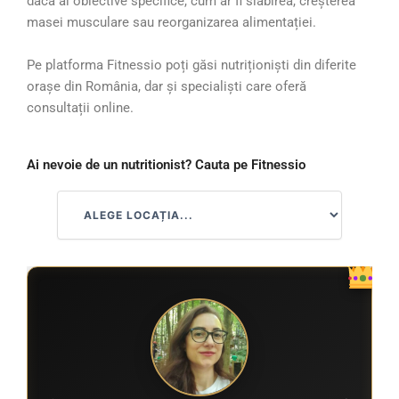
dacă ai obiective specifice, cum ar fi slăbirea, creșterea
masei musculare sau reorganizarea alimentației.
Pe platforma Fitnessio poți găsi nutriționiști din diferite
orașe din România, dar și specialiști care oferă
consultații online.
Ai nevoie de un nutritionist? Cauta pe Fitnessio