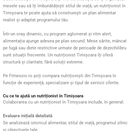
mesele sau să îți îmbunătățești stilul de viață, un nutriționist în
Timișoara te poate ajuta să construiești un plan alimentar
realist și adaptat programului tău.
Într-un oraș dinamic, cu program aglomerat și ritm alert,
alimentația ajunge adesea pe plan secund. Mese sărite, mâncat
pe fugă sau diete restrictive urmate de perioade de dezechilibru
sunt situații frecvente. Un nutriționist Timișoara îți oferă
structură și claritate, fără soluții extreme.
Pe Fitnessio.ro poți compara nutriționiști din Timișoara în
funcție de experiență, specializare și tipul de servicii oferite.
Cu ce te ajută un nutriționist în Timișoara
Colaborarea cu un nutriționist în Timișoara include, în general:
Evaluare inițială detaliată
Se analizează istoricul alimentar, stilul de viață, programul zilnic
și obiectivele tale.