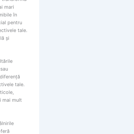
ai mari
ibile în
cial pentru
ectivele tale.
lă și
tările
 sau
 diferență
tivele tale.
ticole,
și mai mult
lnirile
oferă