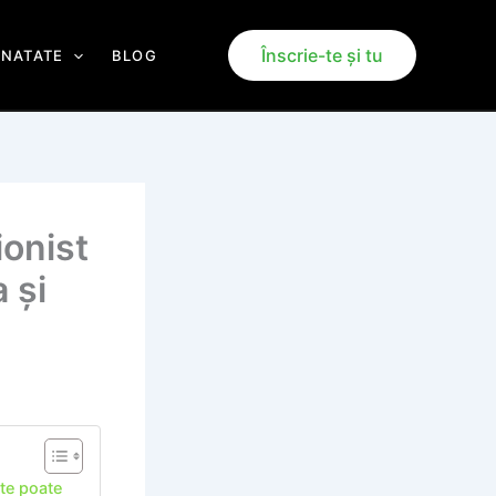
Înscrie-te și tu
ANATATE
BLOG
ionist
 și
 te poate