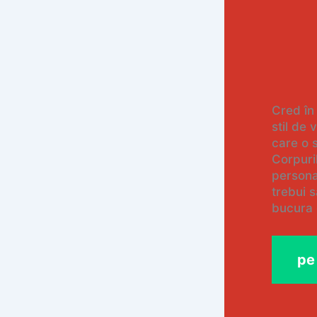
Cred în
stil de 
care o 
Corpuril
personal
trebui 
bucura 
pe