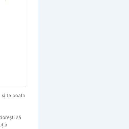
 și te poate
dorești să
uția