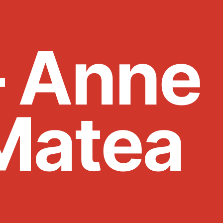
– Anne
Matea