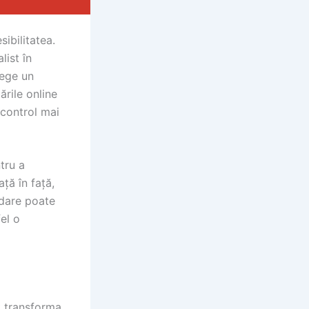
ibilitatea.
list în
lege un
ările online
 control mai
ntru a
ță în față,
rdare poate
fel o
t transforma