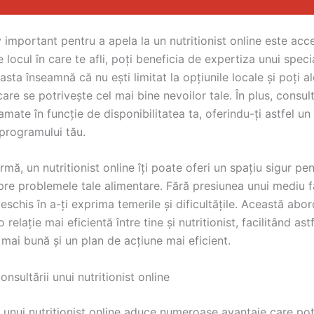
 important pentru a apela la un nutritionist online este acces
e locul în care te afli, poți beneficia de expertiza unui specia
easta înseamnă că nu ești limitat la opțiunile locale și poți a
 care se potrivește cel mai bine nevoilor tale. În plus, consult
amate în funcție de disponibilitatea ta, oferindu-ți astfel un
programului tău.
urmă, un nutritionist online îți poate oferi un spațiu sigur pe
re problemele tale alimentare. Fără presiunea unui mediu fa
deschis în a-ți exprima temerile și dificultățile. Această abo
relație mai eficientă între tine și nutritionist, facilitând ast
mai bună și un plan de acțiune mai eficient.
onsultării unui nutritionist online
 unui nutritionist online aduce numeroase avantaje care po