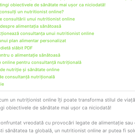
atingi obiectivele de sănătate mai ușor ca niciodată!
consulți un nutritionist online?
e consultării unui nutritionist online
i despre alimentația sănătoasă
ionează consultanța unui nutritionist online
nui plan alimentar personalizat
ietă slăbit PDF
entru o alimentație sănătoasă
 online pentru consultanță nutrițională
de nutriție și sănătate online
 de consultanță nutrițională
ie
m un nutriționist online îți poate transforma stilul de viață
ngi obiectivele de sănătate mai ușor ca niciodată!
confruntat vreodată cu provocări legate de alimentație sau 
i sănătatea ta globală, un nutritionist online ar putea fi sol