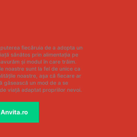
 puterea fiecăruia de a adopta un
viață sănătos prin alimentația pe
savurăm și modul în care trăim.
e noastre sunt la fel de unice ca
itățile noastre, așa că fiecare ar
să găsească un mod de a se
de viață adaptat propriilor nevoi.
 Anvita.ro