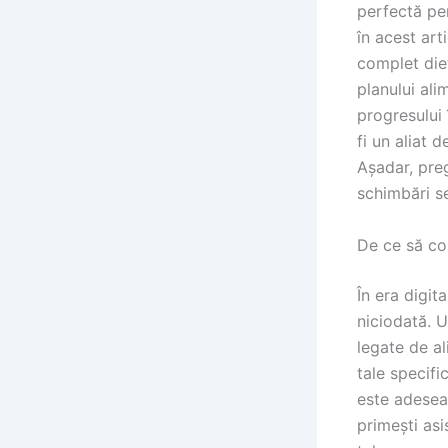
perfectă pen
în acest art
complet diet
planului ali
progresului 
fi un aliat d
Așadar, pre
schimbări se
De ce să con
În era digita
niciodată. U
legate de al
tale specifi
este adesea 
primești asi