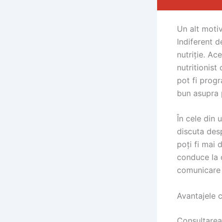
Un alt motiv
Indiferent d
nutriție. Ac
nutritionist
pot fi progr
bun asupra 
În cele din 
discuta desp
poți fi mai 
conduce la o 
comunicare 
Avantajele c
Consultarea