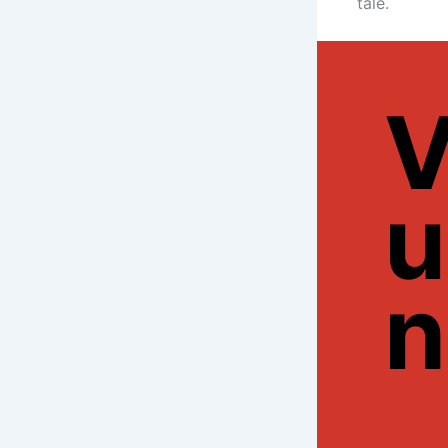
tale.
V
u
n