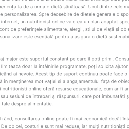
eriența ta de a urma o dietă sănătoasă. Unul dintre cele m
te personalizarea. Spre deosebire de dietele generale dispon
 internet, un nutritionist online va crea un plan adaptat spe
cont de preferințele alimentare, alergii, stilul de viață și obi
onalizare este esențială pentru a asigura o dietă sustenabi
aj major este suportul constant pe care îl poți primi. Consul
 limitează doar la întâlnirile programate; poți solicita ajutor
oricând ai nevoie. Acest tip de suport continuu poate face o
ă în menținerea motivației și a angajamentului față de obiec
ți nutritioniști online oferă resurse educaționale, cum ar fi ar
 sau sesiuni de întrebări și răspunsuri, care pot îmbunătăți 
 tale despre alimentație.
l rând, consultarea online poate fi mai economică decât întâ
. De obicei, costurile sunt mai reduse, iar mulți nutritioniști 