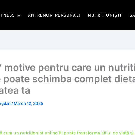
ITNESS
ANTRENORI PERSONALI
NUTRIȚIONIȘTI
S
 motive pentru care un nutrit
e poate schimba complet dieta
atea ta
Bogdan
/
March 12, 2025
 cum un nutriționist online îți poate transforma stilul de viață și