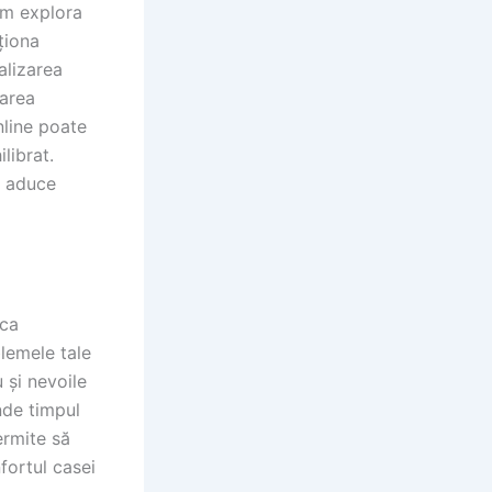
om explora
ționa
alizarea
zarea
nline poate
librat.
e aduce
 ca
blemele tale
 și nevoile
unde timpul
ermite să
fortul casei