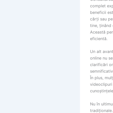
complet exp
beneficii es
cărți sau pe
tine, ținând 
Această pers
eficientă.
Un alt avant
online nu se
clarificări 
semnificativ
În plus, mul
videoclipuri
cunoștințele
Nu în ultimu
tradiționale