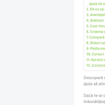
ajuta să 
De ce să 
Avantajel
Statistic
Cum funcț
Crearea u
Cumpară d
Sfaturi p
Platforme
Cursuri 
Servicii
Concluz
Descoperă cu
ajuta să ati
Dacă te-ai 
îmbunătățeșt