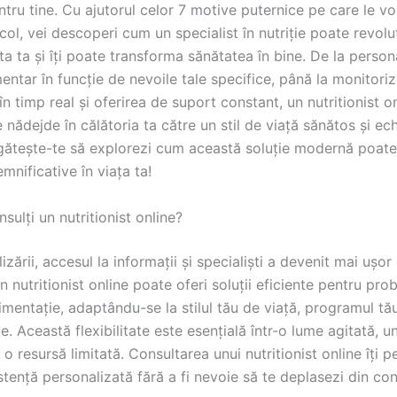
tru tine. Cu ajutorul celor 7 motive puternice pe care le v
icol, vei descoperi cum un specialist în nutriție poate revolu
a ta și îți poate transforma sănătatea în bine. De la person
mentar în funcție de nevoile tale specifice, până la monitori
în timp real și oferirea de suport constant, un nutritionist o
e nădejde în călătoria ta către un stil de viață sănătos și echi
gătește-te să explorezi cum această soluție modernă poat
mnificative în viața ta!
sulți un nutritionist online?
lizării, accesul la informații și specialiști a devenit mai ușor
n nutritionist online poate oferi soluții eficiente pentru pro
imentație, adaptându-se la stilul tău de viață, programul tău
ce. Această flexibilitate este esențială într-o lume agitată, 
o resursă limitată. Consultarea unui nutritionist online îți p
stență personalizată fără a fi nevoie să te deplasezi din con