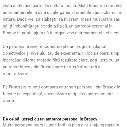
viață activ face parte din cultura locală. Mulți locuitori combină
antrenamentele la sală cu alergarea, drumețiile sau ciclismul în
natură. Dacă vrei să slăbești, să îți crești masa musculară sau
să îți îmbunătățești condiția fizică, un antrenor personal în
Brașov te poate ajuta să îți organizezi antrenamentele eficient.
Un personal trainer îți construiește un program adaptat
obiectivelor și nivelului tău de experiență. În loc să pierzi timp
încercând diferite metode fără rezultate clare, poți lucra cu un
antrenor fitness din Brașov care îți oferă structură și
monitorizare.
Pe Fitnessio.ro poți compara antrenori personali din Brașov în
funcție de experiență, specializare și tipul de antrenamente
oferite.
De ce să lucrezi cu un antrenor personal în Brașov
Multe persoane merg la sală fără un plan clar și ajung rapid la