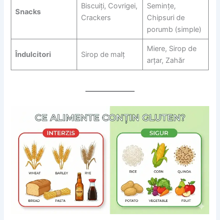
Biscuiți, Covrigei,
Semințe,
Snacks
Crackers
Chipsuri de
porumb (simple)
Miere, Sirop de
Îndulcitori
Sirop de malț
arțar, Zahăr