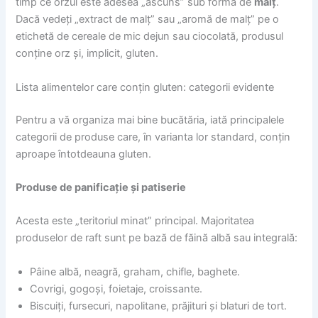
timp ce orzul este adesea „ascuns” sub formă de
malț
.
Dacă vedeți „extract de malț” sau „aromă de malț” pe o
etichetă de cereale de mic dejun sau ciocolată, produsul
conține orz și, implicit, gluten.
Lista alimentelor care conțin gluten: categorii evidente
Pentru a vă organiza mai bine bucătăria, iată principalele
categorii de produse care, în varianta lor standard, conțin
aproape întotdeauna gluten.
Produse de panificație și patiserie
Acesta este „teritoriul minat” principal. Majoritatea
produselor de raft sunt pe bază de făină albă sau integrală:
Pâine albă, neagră, graham, chifle, baghete.
Covrigi, gogoși, foietaje, croissante.
Biscuiți, fursecuri, napolitane, prăjituri și blaturi de tort.