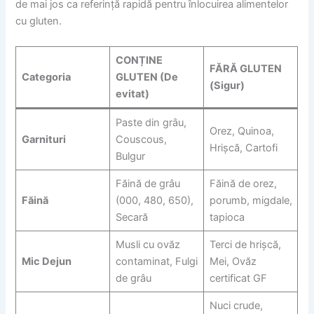
de mai jos ca referință rapidă pentru înlocuirea alimentelor
cu gluten.
CONȚINE
FĂRĂ GLUTEN
Categoria
GLUTEN (De
(Sigur)
evitat)
Paste din grâu,
Orez, Quinoa,
Garnituri
Couscous,
Hrișcă, Cartofi
Bulgur
Făină de grâu
Făină de orez,
Făină
(000, 480, 650),
porumb, migdale,
Secară
tapioca
Musli cu ovăz
Terci de hrișcă,
Mic Dejun
contaminat, Fulgi
Mei, Ovăz
de grâu
certificat GF
Nuci crude,