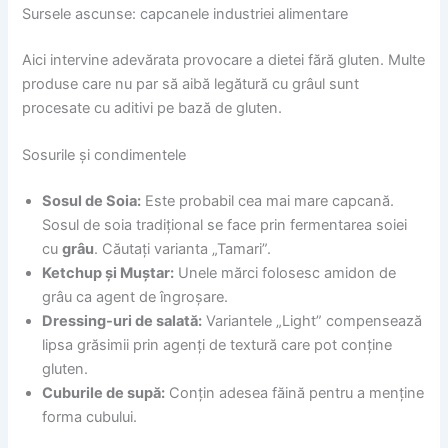
Sursele ascunse: capcanele industriei alimentare
Aici intervine adevărata provocare a dietei fără gluten. Multe
produse care nu par să aibă legătură cu grâul sunt
procesate cu aditivi pe bază de gluten.
Sosurile și condimentele
Sosul de Soia:
Este probabil cea mai mare capcană.
Sosul de soia tradițional se face prin fermentarea soiei
cu
grâu
. Căutați varianta „Tamari”.
Ketchup și Muștar:
Unele mărci folosesc amidon de
grâu ca agent de îngroșare.
Dressing-uri de salată:
Variantele „Light” compensează
lipsa grăsimii prin agenți de textură care pot conține
gluten.
Cuburile de supă:
Conțin adesea făină pentru a menține
forma cubului.