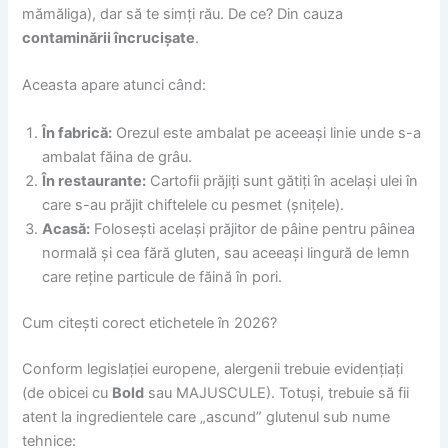
mămăliga), dar să te simți rău. De ce? Din cauza
contaminării încrucișate
.
Aceasta apare atunci când:
În fabrică:
Orezul este ambalat pe aceeași linie unde s-a
ambalat făina de grâu.
În restaurante:
Cartofii prăjiți sunt gătiți în același ulei în
care s-au prăjit chiftelele cu pesmet (șnițele).
Acasă:
Folosești același prăjitor de pâine pentru pâinea
normală și cea fără gluten, sau aceeași lingură de lemn
care reține particule de făină în pori.
Cum citești corect etichetele în 2026?
Conform legislației europene, alergenii trebuie evidențiați
(de obicei cu
Bold
sau MAJUSCULE). Totuși, trebuie să fii
atent la ingredientele care „ascund” glutenul sub nume
tehnice: