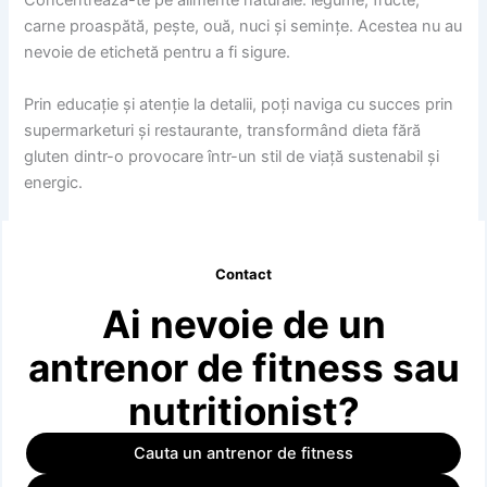
Concentrează-te pe alimente naturale: legume, fructe,
carne proaspătă, pește, ouă, nuci și semințe. Acestea nu au
nevoie de etichetă pentru a fi sigure.
Prin educație și atenție la detalii, poți naviga cu succes prin
supermarketuri și restaurante, transformând dieta fără
gluten dintr-o provocare într-un stil de viață sustenabil și
energic.
Contact
Ai nevoie de un
antrenor de fitness sau
nutritionist?
Cauta un antrenor de fitness