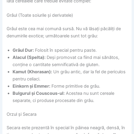
Iată cerealele care trebuie evitate complet:
Grâul (Toate soiurile și derivatele)
Grâul este cea mai comună sursă. Nu vă lăsați păcăliți de
denumirile exotice; următoarele sunt tot grâu:
Grâul Dur:
Folosit în special pentru paste.
Alacul (Spelta):
Deși promovat ca fiind mai sănătos,
conține o cantitate semnificativă de gluten.
Kamut (Khorasan):
Un grâu antic, dar la fel de periculos
pentru celiaci.
Einkorn și Emmer:
Forme primitive de grâu.
Bulgurul și Couscous-ul:
Acestea nu sunt cereale
separate, ci produse procesate din grâu.
Orzul și Secara
Secara este prezentă în special în pâinea neagră, densă, în