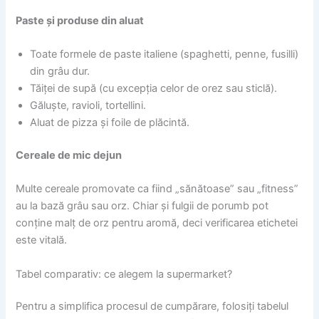
Paste și produse din aluat
Toate formele de paste italiene (spaghetti, penne, fusilli)
din grâu dur.
Tăiței de supă (cu excepția celor de orez sau sticlă).
Găluște, ravioli, tortellini.
Aluat de pizza și foile de plăcintă.
Cereale de mic dejun
Multe cereale promovate ca fiind „sănătoase” sau „fitness”
au la bază grâu sau orz. Chiar și fulgii de porumb pot
conține malț de orz pentru aromă, deci verificarea etichetei
este vitală.
Tabel comparativ: ce alegem la supermarket?
Pentru a simplifica procesul de cumpărare, folosiți tabelul