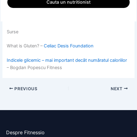
Cauta un nutritionist
Surse
What is Gluten? –
Celiac Desis Foundation
Indicele glicemic – mai important decât număratul caloriilor
– Bogdan Popescu Fitness
PREVIOUS
NEXT
Despre Fitnessio