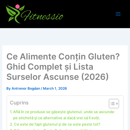
Skip
to
content
Ce Alimente Conțin Gluten?
Ghid Complet și Lista
Surselor Ascunse (2026)
By
Antrenor Bogdan
/
March 1, 2026
Cuprins
Află în ce produse se găsește glutenul, unde se ascunde
pe etichetă și ce alternative ai dacă vrei să îl eviți.
Ce este de fapt glutenul și de ce este peste tot?