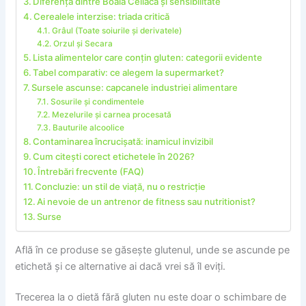
Diferența dintre Boala Celiacă și sensibilitate
Cerealele interzise: triada critică
Grâul (Toate soiurile și derivatele)
Orzul și Secara
Lista alimentelor care conțin gluten: categorii evidente
Tabel comparativ: ce alegem la supermarket?
Sursele ascunse: capcanele industriei alimentare
Sosurile și condimentele
Mezelurile și carnea procesată
Bauturile alcoolice
Contaminarea încrucișată: inamicul invizibil
Cum citești corect etichetele în 2026?
Întrebări frecvente (FAQ)
Concluzie: un stil de viață, nu o restricție
Ai nevoie de un antrenor de fitness sau nutritionist?
Surse
Află în ce produse se găsește glutenul, unde se ascunde pe
etichetă și ce alternative ai dacă vrei să îl eviți.
Trecerea la o dietă fără gluten nu este doar o schimbare de