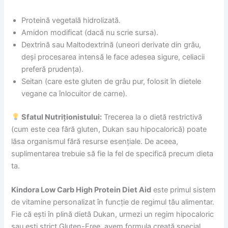
Proteină vegetală hidrolizată.
Amidon modificat (dacă nu scrie sursa).
Dextrină sau Maltodextrină (uneori derivate din grâu,
deși procesarea intensă le face adesea sigure, celiacii
preferă prudența).
Seitan (care este gluten de grâu pur, folosit în dietele
vegane ca înlocuitor de carne).
Sfatul Nutriționistului:
Trecerea la o dietă restrictivă
(cum este cea fără gluten, Dukan sau hipocalorică) poate
lăsa organismul fără resurse esențiale. De aceea,
suplimentarea trebuie să fie la fel de specifică precum dieta
ta.
Kindora Low Carb High Protein Diet Aid
este primul sistem
de vitamine personalizat în funcție de regimul tău alimentar.
Fie că ești în plină dietă Dukan, urmezi un regim hipocaloric
sau ești strict Gluten-Free, avem formula creată special