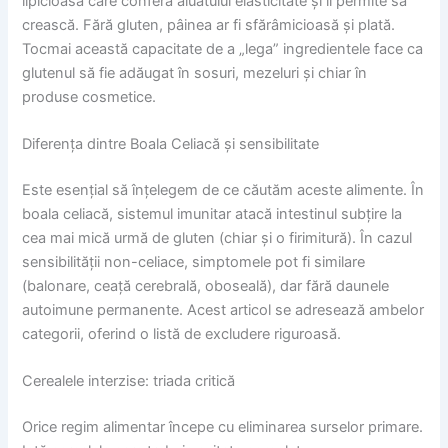
lipicioasă care conferă aluatului elasticitate și îi permite să
crească. Fără gluten, pâinea ar fi sfărâmicioasă și plată.
Tocmai această capacitate de a „lega” ingredientele face ca
glutenul să fie adăugat în sosuri, mezeluri și chiar în
produse cosmetice.
Diferența dintre Boala Celiacă și sensibilitate
Este esențial să înțelegem de ce căutăm aceste alimente. În
boala celiacă, sistemul imunitar atacă intestinul subțire la
cea mai mică urmă de gluten (chiar și o firimitură). În cazul
sensibilității non-celiace, simptomele pot fi similare
(balonare, ceață cerebrală, oboseală), dar fără daunele
autoimune permanente. Acest articol se adresează ambelor
categorii, oferind o listă de excludere riguroasă.
Cerealele interzise: triada critică
Orice regim alimentar începe cu eliminarea surselor primare.