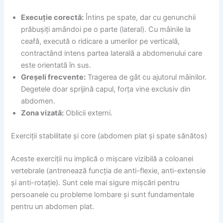
Execuție corectă:
Întins pe spate, dar cu genunchii
prăbușiți amândoi pe o parte (lateral). Cu mâinile la
ceafă, execută o ridicare a umerilor pe verticală,
contractând intens partea laterală a abdomenului care
este orientată în sus.
Greșeli frecvente:
Tragerea de gât cu ajutorul mâinilor.
Degetele doar sprijină capul, forța vine exclusiv din
abdomen.
Zona vizată:
Oblicii externi.
Exerciții stabilitate și core (abdomen plat și spate sănătos)
Aceste exerciții nu implică o mișcare vizibilă a coloanei
vertebrale (antrenează funcția de anti-flexie, anti-extensie
și anti-rotație). Sunt cele mai sigure mișcări pentru
persoanele cu probleme lombare și sunt fundamentale
pentru un abdomen plat.