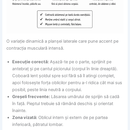
O variație dinamică a planșei laterale care pune accent pe
contracția musculară intensă.
Execuție corectă:
Așază-te pe o parte, sprijinit pe
antebraț și pe cantul piciorului (corpul în linie dreaptă).
Coboară lent șoldul spre sol fără să îl atingi complet,
apoi folosește forța oblicilor pentru a-l ridica cât mai sus
posibil, peste linia neutră a corpului.
Greșeli frecvente:
Lăsarea umărului de sprijin să cadă
în față. Pieptul trebuie să rămână deschis și orientat
înainte.
Zona vizată:
Oblicul intern și extern de pe partea
inferioară, pătratul lombar.