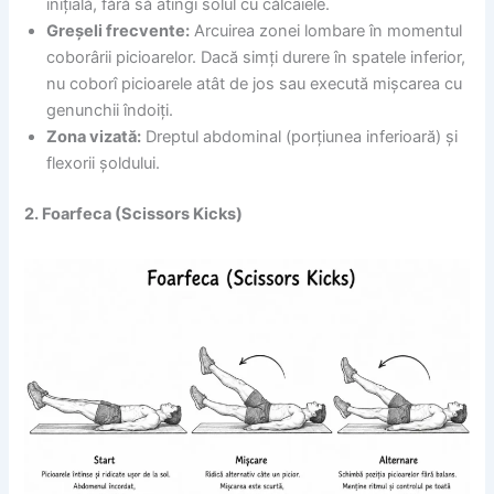
inițială, fără să atingi solul cu călcâiele.
Greșeli frecvente:
Arcuirea zonei lombare în momentul
coborârii picioarelor. Dacă simți durere în spatele inferior,
nu coborî picioarele atât de jos sau execută mișcarea cu
genunchii îndoiți.
Zona vizată:
Dreptul abdominal (porțiunea inferioară) și
flexorii șoldului.
2. Foarfeca (Scissors Kicks)