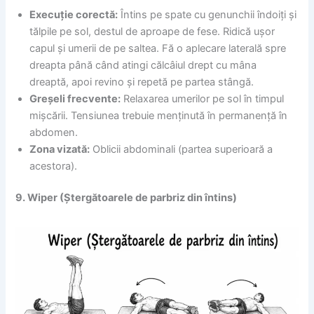
Execuție corectă:
Întins pe spate cu genunchii îndoiți și
tălpile pe sol, destul de aproape de fese. Ridică ușor
capul și umerii de pe saltea. Fă o aplecare laterală spre
dreapta până când atingi călcâiul drept cu mâna
dreaptă, apoi revino și repetă pe partea stângă.
Greșeli frecvente:
Relaxarea umerilor pe sol în timpul
mișcării. Tensiunea trebuie menținută în permanență în
abdomen.
Zona vizată:
Oblicii abdominali (partea superioară a
acestora).
9. Wiper (Ștergătoarele de parbriz din întins)