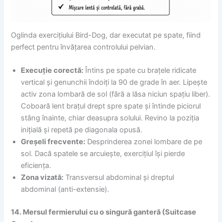
Oglinda exercițiului Bird-Dog, dar executat pe spate, fiind
perfect pentru învățarea controlului pelvian.
Execuție corectă:
Întins pe spate cu brațele ridicate
vertical și genunchii îndoiți la 90 de grade în aer. Lipește
activ zona lombară de sol (fără a lăsa niciun spațiu liber).
Coboară lent brațul drept spre spate și întinde piciorul
stâng înainte, chiar deasupra solului. Revino la poziția
inițială și repetă pe diagonala opusă.
Greșeli frecvente:
Desprinderea zonei lombare de pe
sol. Dacă spatele se arcuiește, exercițiul își pierde
eficiența.
Zona vizată:
Transversul abdominal și dreptul
abdominal (anti-extensie).
14. Mersul fermierului cu o singură ganteră (Suitcase