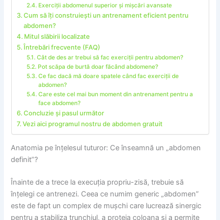
Exerciții abdomenul superior și mișcări avansate
Cum să îți construiești un antrenament eficient pentru
abdomen?
Mitul slăbirii localizate
Întrebări frecvente (FAQ)
Cât de des ar trebui să fac exerciții pentru abdomen?
Pot scăpa de burtă doar făcând abdomene?
Ce fac dacă mă doare spatele când fac exerciții de
abdomen?
Care este cel mai bun moment din antrenament pentru a
face abdomen?
Concluzie și pasul următor
Vezi aici programul nostru de abdomen gratuit
Anatomia pe înțelesul tuturor: Ce înseamnă un „abdomen
definit”?
Înainte de a trece la execuția propriu-zisă, trebuie să
înțelegi ce antrenezi. Ceea ce numim generic „abdomen”
este de fapt un complex de mușchi care lucrează sinergic
pentru a stabiliza trunchiul, a proteja coloana și a permite