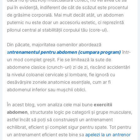
pui în evidență, indiferent de cât de scăzut este procentul
de grăsime corporală. Mai mult decât atât, un abdomen
puternic nu este doar un accesoriu estetic, ci reprezintă
pilonul central al stabilității corpului tău (core-ul).
Din păcate, majoritatea oamenilor abordează
a
ntrenamentul pentru abdomen (cumpara program)
într-
un mod complet greșit. Fie se limitează la sute de
abdomene clasice (crunch-uri) zi de zi, riscând accidentări
la nivelul coloanei cervicale și lombare, fie ignoră cu
desăvârșire zonele anatomice esențiale, cum ar fi
abdomenul inferior sau mușchii oblici.
În acest blog, vom analiza cele mai bune
exercitii
abdomen
, structurate logic pe categorii și grupe musculare,
astfel încât să poți să construiești un antrenament
echilibrat, eficient și complet sigur pentru spate. Tot pentru
un antrenament eficient este bine sa
apelezi la un antrenor