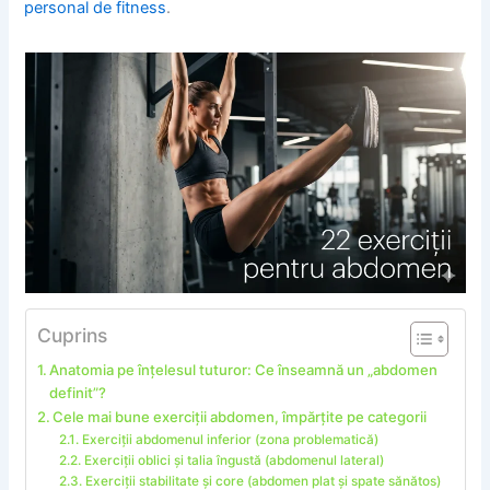
personal de fitness
.
Cuprins
Anatomia pe înțelesul tuturor: Ce înseamnă un „abdomen
definit”?
Cele mai bune exerciții abdomen, împărțite pe categorii
Exerciții abdomenul inferior (zona problematică)
Exerciții oblici și talia îngustă (abdomenul lateral)
Exerciții stabilitate și core (abdomen plat și spate sănătos)