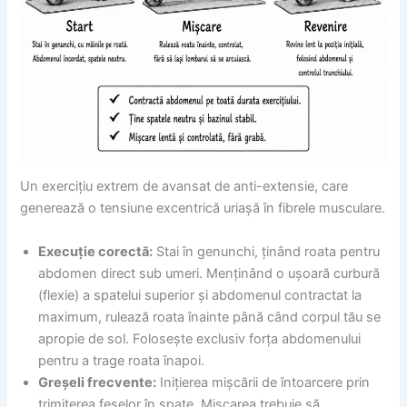
Un exercițiu extrem de avansat de anti-extensie, care
generează o tensiune excentrică uriașă în fibrele musculare.
Execuție corectă:
Stai în genunchi, ținând roata pentru
abdomen direct sub umeri. Menținând o ușoară curbură
(flexie) a spatelui superior și abdomenul contractat la
maximum, rulează roata înainte până când corpul tău se
apropie de sol. Folosește exclusiv forța abdomenului
pentru a trage roata înapoi.
Greșeli frecvente:
Inițierea mișcării de întoarcere prin
trimiterea feselor în spate. Mișcarea trebuie să