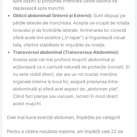
spre bazin) și porțiunea inferioară (unde bazinul se
deplasează spre trunchi).
Oblicii abdominali (Interni și Externi):
Sunt dispuși pe
părțile laterale ale trunchiului. Aceștia se ocupă de rotația
toracelui și de înclinările laterale. Antrenarea lor corectă
oferă acele linii estetice („V-taper”) și îngustează vizual
talia, oferind stabilitate în mișcările de rotație.
Transversul abdominal (
Transversus Abdominis
):
Acesta este cel mai profund mușchi abdominal și
acționează ca o centură naturală de protecție (corset). El
nu este vizibil direct, dar are un rol crucial: menține
organele interne la locul lor, asigură presiunea intra-
abdominală și oferă acel aspect de „abdomen plat”.
Când faci planșe sau vacuum, lucrezi în mod direct
acest mușchi.
Cele mai bune exerciții abdomen, împărțite pe categorii
Pentru a obține rezultate maxime, am împărțit cele 22 de