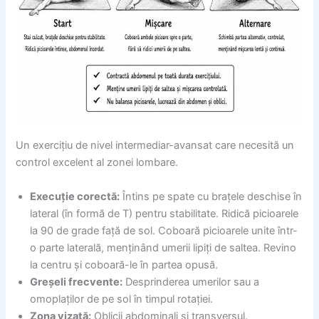
Un exercițiu de nivel intermediar-avansat care necesită un
control excelent al zonei lombare.
Execuție corectă:
Întins pe spate cu brațele deschise în
lateral (în formă de T) pentru stabilitate. Ridică picioarele
la 90 de grade față de sol. Coboară picioarele unite într-
o parte laterală, menținând umerii lipiți de saltea. Revino
la centru și coboară-le în partea opusă.
Greșeli frecvente:
Desprinderea umerilor sau a
omoplaților de pe sol în timpul rotației.
Zona vizată:
Oblicii abdominali și transversul.