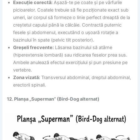
Execuție corectă:
Așază-te pe coate și pe vârfurile
picioarelor. Coatele trebuie să fie poziționate exact sub
umeri, iar corpul să formeze o linie perfect dreaptă de la
creștetul capului până la călcâie. Contractă puternic
fesele și abdomenul, executând o ușoară rotație a
bazinului în spate (pelvic tilt posterior).
Greșeli frecvente:
Lăsarea bazinului să atârne
(hiperextensie lombară) sau ridicarea feselor prea sus.
Ambele anulează efectul exercițiului și pun presiune pe
vertebre.
Zona vizată:
Transversul abdominal, dreptul abdominal,
erectorii spinali.
12. Planșa „Superman” (Bird-Dog alternat)