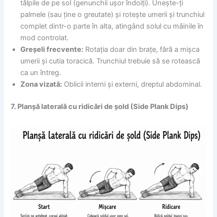
tălpile de pe sol (genunchii ușor îndoiți). Unește-ți
palmele (sau ține o greutate) și rotește umerii și trunchiul
complet dintr-o parte în alta, atingând solul cu mâinile în
mod controlat.
Greșeli frecvente:
Rotația doar din brațe, fără a mișca
umerii și cutia toracică. Trunchiul trebuie să se rotească
ca un întreg.
Zona vizată:
Oblicii interni și externi, dreptul abdominal.
7. Planșă laterală cu ridicări de șold (Side Plank Dips)