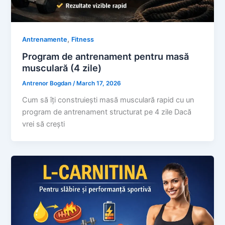
,
Antrenamente
Fitness
Program de antrenament pentru masă
musculară (4 zile)
Antrenor Bogdan
/
March 17, 2026
Cum să îți construiești masă musculară rapid cu un
program de antrenament structurat pe 4 zile Dacă
vrei să crești