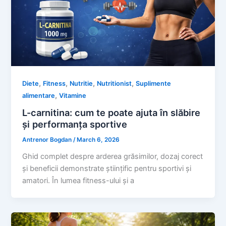
,
,
,
,
Diete
Fitness
Nutritie
Nutritionist
Suplimente
,
alimentare
Vitamine
L-carnitina: cum te poate ajuta în slăbire
și performanța sportive
Antrenor Bogdan
/
March 6, 2026
Ghid complet despre arderea grăsimilor, dozaj corect
și beneficii demonstrate științific pentru sportivi și
amatori. În lumea fitness-ului și a