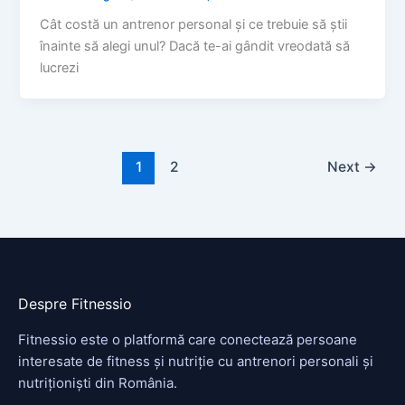
Cât costă un antrenor personal și ce trebuie să știi
înainte să alegi unul? Dacă te-ai gândit vreodată să
lucrezi
1
2
Next
→
Despre Fitnessio
Fitnessio este o platformă care conectează persoane
interesate de fitness și nutriție cu antrenori personali și
nutriționiști din România.