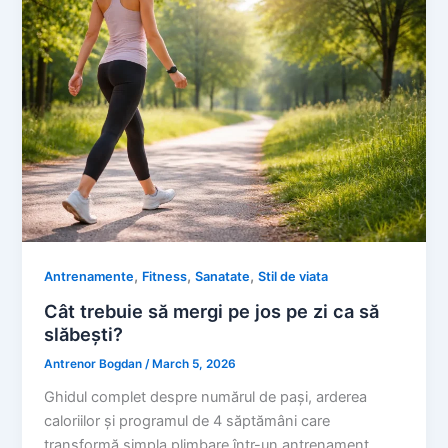
,
,
,
Antrenamente
Fitness
Sanatate
Stil de viata
Cât trebuie să mergi pe jos pe zi ca să
slăbești?
Antrenor Bogdan
/
March 5, 2026
Ghidul complet despre numărul de pași, arderea
caloriilor și programul de 4 săptămâni care
transformă simpla plimbare într-un antrenament