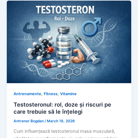
,
,
Antrenamente
Fitness
Vitamine
Testosteronul: rol, doze și riscuri pe
care trebuie să le înțelegi
Antrenor Bogdan
/
March 18, 2026
Cum influențează testosteronul masa musculară,