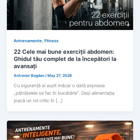
,
Antrenamente
Fitness
22 Cele mai bune exerciții abdomen:
Ghidul tău complet de la începători la
avansați
Antrenor Bogdan
/
May 27, 2026
Cu siguranță ai auzit măcar o dată expresia
„pătrățelele se fac în bucătărie”. Deși alimentația
joacă un rol critic în […]