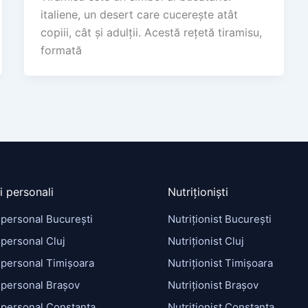
italiene, un desert care cucerește atât
copiii, cât și adulții. Acestă rețetă tiramisu,
formată
i personali
Nutriționiști
 personal București
Nutriționist București
personal Cluj
Nutriționist Cluj
 personal Timișoara
Nutriționist Timișoara
 personal Brașov
Nutriționist Brașov
 personal Constanța
Nutriționist Constanța