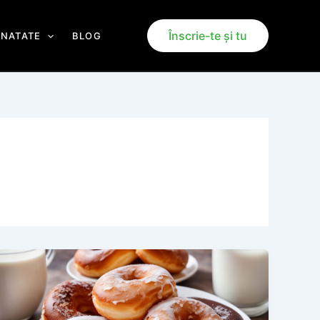
Înscrie-te și tu
ANATATE
BLOG