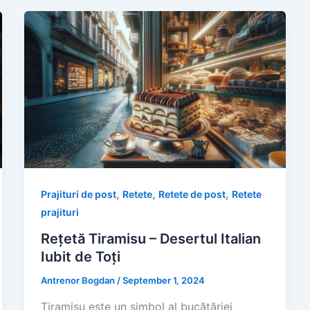
,
,
,
Prajituri de post
Retete
Retete de post
Retete
prajituri
Rețetă Tiramisu – Desertul Italian
Iubit de Toți
Antrenor Bogdan
/
September 1, 2024
Tiramisu este un simbol al bucătăriei