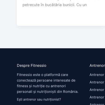
petrecute în bucătăria bunicii. Cu un
Despre Fitnessio
Antrenor
Fitnessio este o platformă care
Antrenor
conectează persoane interesate de
Antrenor 
fitness și nutriție cu antrenori
Antrenor
personali și nutriționiști din România.
Antrenor
Ești antrenor sau nutriționist?
Antrenor