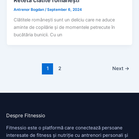
Antrenor Bogdan
/
September 6, 2024
Clătitele românești sunt un deliciu care ne aduce
aminte de copilărie și de momentele petrecute în
bucătăria bunicii. Cu un
1
2
Next
→
Despre Fitnessio
Fitnessio este o platformă care conectează persoane
interesate de fitness și nutriție cu antrenori personali și