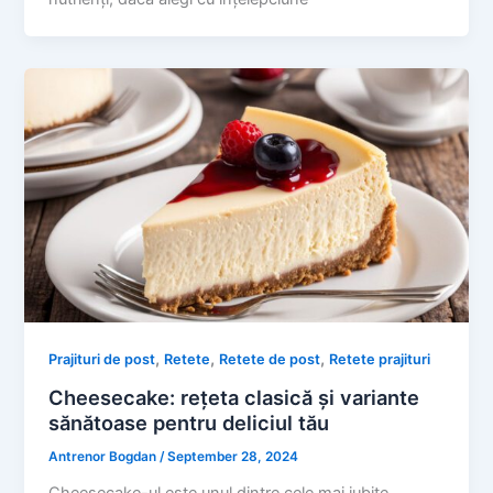
,
,
,
Prajituri de post
Retete
Retete de post
Retete prajituri
Cheesecake: rețeta clasică și variante
sănătoase pentru deliciul tău
Antrenor Bogdan
/
September 28, 2024
Cheesecake-ul este unul dintre cele mai iubite