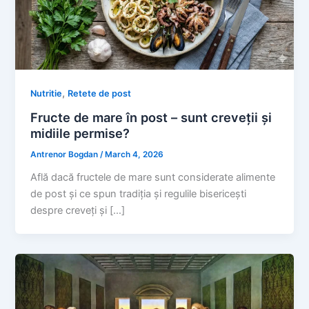
,
Nutritie
Retete de post
Fructe de mare în post – sunt creveții și
midiile permise?
Antrenor Bogdan
/
March 4, 2026
Află dacă fructele de mare sunt considerate alimente
de post și ce spun tradiția și regulile bisericești
despre creveți și […]