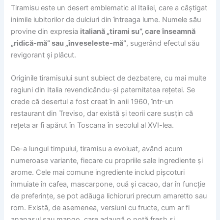
Tiramisu este un desert emblematic al Italiei, care a câștigat
inimile iubitorilor de dulciuri din întreaga lume. Numele său
provine din expresia
italiană „tirami su”, care înseamnă
„ridică-mă” sau „înveseleste-mă”
, sugerând efectul său
revigorant și plăcut.
Originile tiramisului sunt subiect de dezbatere, cu mai multe
regiuni din Italia revendicându-și paternitatea rețetei. Se
crede că desertul a fost creat în anii 1960, într-un
restaurant din Treviso, dar există și teorii care susțin că
rețeta ar fi apărut în Toscana în secolul al XVI-lea.
De-a lungul timpului, tiramisu a evoluat, având acum
numeroase variante, fiecare cu propriile sale ingrediente și
arome. Cele mai comune ingrediente includ pișcoturi
înmuiate în cafea, mascarpone, ouă și cacao, dar în funcție
de preferințe, se pot adăuga lichioruri precum amaretto sau
rom. Există, de asemenea, versiuni cu fructe, cum ar fi
ananasul sau mango, care adaugă o notă fresh și