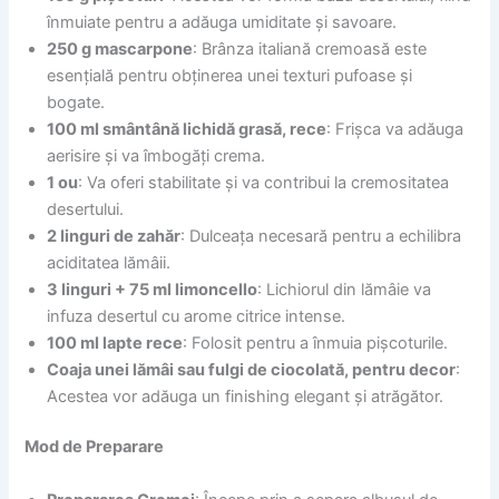
înmuiate pentru a adăuga umiditate și savoare.
250 g mascarpone
: Brânza italiană cremoasă este
esențială pentru obținerea unei texturi pufoase și
bogate.
100 ml smântână lichidă grasă, rece
: Frișca va adăuga
aerisire și va îmbogăți crema.
1 ou
: Va oferi stabilitate și va contribui la cremositatea
desertului.
2 linguri de zahăr
: Dulceața necesară pentru a echilibra
aciditatea lămâii.
3 linguri + 75 ml limoncello
: Lichiorul din lămâie va
infuza desertul cu arome citrice intense.
100 ml lapte rece
: Folosit pentru a înmuia pișcoturile.
Coaja unei lămâi sau fulgi de ciocolată, pentru decor
:
Acestea vor adăuga un finishing elegant și atrăgător.
Mod de Preparare