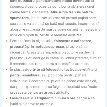
bine cu zahărul până când amestecul devine alb
și
spumos. Acest proces va contribui la obținerea unei
creme ferme, dar aerate.
Albușurile trebuie bătute
spumă tare
, iar un truc util este să presari puțină sare,
ceea ce le va ajuta să se bată mai repede. Încorporează
albușurile în crema de mascarpone cu grijă, amestecând
ușor cu o spatulă, pentru a menține aerisirea.
Pentru a înmuia pișcoturile,
folosește o cafea tare,
preparată prin metoda espresso
, și las-o să se
răcească. Aceasta va împiedica pișcoturile să devină
prea moi. Poți adăuga în cafea un lichior preferat, cum ar
fi amaretto sau rom, pentru a intensifica aromele.
În plus
, asigură-te că folosești o tavă cu pereți înalți
pentru asamblare
, sau poți opta pentru pahare
individuale. Decorarea cu pudră de cacao este clasică,
dar poți experimenta și cu fulgi de ciocolată sau fructe
proaspete pentru un aspect atrăgător.
Lasă desertul la frigider minimum 4 ore
pentru a se
întări și a dezvolta aromele.