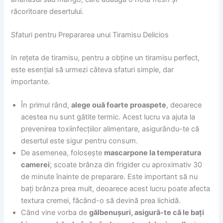
răcoritoare desertului.
Sfaturi pentru Prepararea unui Tiramisu Delicios
In rețeta de tiramisu, pentru a obține un tiramisu perfect,
este esențial să urmezi câteva sfaturi simple, dar
importante.
În primul rând,
alege ouă foarte proaspete
, deoarece
acestea nu sunt gătite termic. Acest lucru va ajuta la
prevenirea toxiinfecțiilor alimentare, asigurându-te că
desertul este sigur pentru consum.
De asemenea, folosește
mascarpone la temperatura
camerei
; scoate brânza din frigider cu aproximativ 30
de minute înainte de preparare. Este important să nu
bați brânza prea mult, deoarece acest lucru poate afecta
textura cremei, făcând-o să devină prea lichidă.
Când vine vorba de
gălbenușuri, asigură-te că le bați