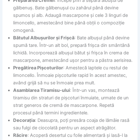
Prepararea Cremei
: Începe prin a separa albușul de
gălbenuș. Bate gălbenușul cu zahărul până devine
spumos și alb. Adaugă mascarpone și cele 3 linguri de
limoncello, amestecând bine până obții o compoziție
omogenă.
Bătutul Albușurilor și Frișcă
: Bate albușul până devine
spumă tare. Într-un alt bol, prepară frișca din smântână
lichidă. Incorporează albușul bătut și frișca în crema de
mascarpone, amestecând ușor pentru a păstra aerisirea.
Pregătirea Pișcoturilor
: Amestecă laptele cu restul de
limoncello. Înmoaie pișcoturile rapid în acest amestec,
având grijă să nu se înmoaie prea mult.
Asamblarea Tiramisu-ului
: Într-un vas, montează
tiramisu din straturi de pișcoturi înmuiate, urmate de un
strat generos de cremă de mascarpone. Repetă
procesul până termini ingredientele.
Decorația
: Deasupra, poți presăra coaja de lămâie rasă
sau fulgi de ciocolată pentru un aspect atrăgător.
Răcire
: Acoperă desertul cu folie alimentară și lasă-l la