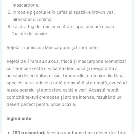
mascarpone.
Înmoaie pișcoturile în cafea și așază-le într-un vas,
alternând cu crema.
Lasă la frigider minimum 4 ore, apoi presară cacao
înainte de servire.
Rețetă Tiramisu cu Mascarpone și Limoncello
Rețeta de Tiramisu cu ouă, frișcă și mascarpone aromatizat
cu limoncello este o variantă delicioasă și revigorantă a
acestui desert italian clasic. Limoncello, un lichior din lămâi
specific Italiei, aduce o notă proaspătă și aromată, evocând
razele soarelui și atmosfera caldă a verii. Această rețetă
combină texturi cremoase și arome intense, rezultând un
desert perfect pentru orice ocazie.
Ingrediente
150 g pișcoturi
: Acestea vor forma baza desertului, fiind