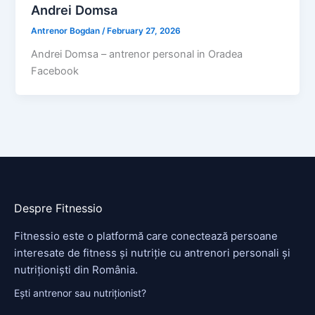
Andrei Domsa
Antrenor Bogdan
/
February 27, 2026
Andrei Domsa – antrenor personal in Oradea
Facebook
Despre Fitnessio
Fitnessio este o platformă care conectează persoane
interesate de fitness și nutriție cu antrenori personali și
nutriționiști din România.
Ești antrenor sau nutriționist?