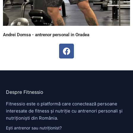
Andrei Domsa - antrenor personal in Oradea
F
a
c
e
b
o
o
Despre Fitnessio
k
Fitnessio este o platformă care conectează persoane
interesate de fitness și nutriție cu antrenori personali și
nutriționiști din România.
Ești antrenor sau nutriționist?