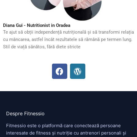
Diana Gui - Nutritionist in Oradea
Te ajut să obții independență nutrițională și să transformi relația
cu mâncarea, astfel încât rezultatele să rămână pe termen lung.
Stil de viață sănătos, fără diete stricte
F
W
a
o
c
r
e
d
b
P
o
r
o
e
Despre Fitnessio
k
s
Fitnessio este o platformă care conectează persoane
s
interesate de fitness și nutriție cu antrenori personali și