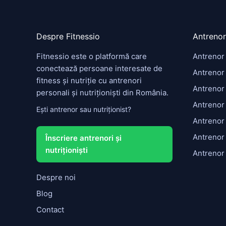
Despre Fitnessio
Antrenor
Fitnessio este o platformă care
Antrenor
conectează persoane interesate de
Antrenor 
fitness și nutriție cu antrenori
Antrenor
personali și nutriționiști din România.
Antrenor
Ești antrenor sau nutriționist?
Antrenor
Antrenor
Înscriere antrenori și
nutriționiști
Antrenor
Despre noi
Blog
Contact