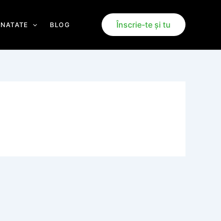
Înscrie-te și tu
ANATATE
BLOG