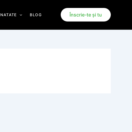
Înscrie-te și tu
ANATATE
BLOG