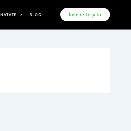
Înscrie-te și tu
ANATATE
BLOG