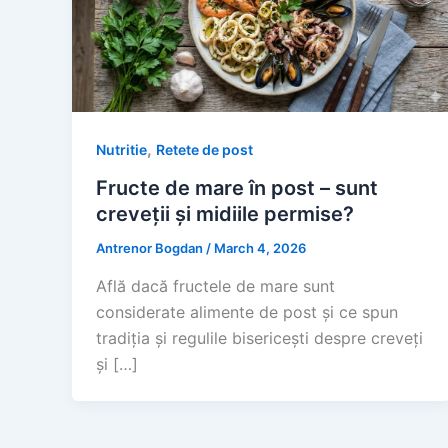
,
Nutritie
Retete de post
Fructe de mare în post – sunt
creveții și midiile permise?
Antrenor Bogdan
/
March 4, 2026
Află dacă fructele de mare sunt
considerate alimente de post și ce spun
tradiția și regulile bisericești despre creveți
și […]