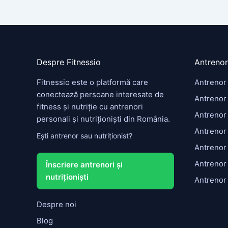
Despre Fitnessio
Antrenor
Fitnessio este o platformă care
Antrenor
conectează persoane interesate de
Antrenor 
fitness și nutriție cu antrenori
Antrenor
personali și nutriționiști din România.
Antrenor
Ești antrenor sau nutriționist?
Antrenor
Antrenor
Înscriere antrenori și
nutriționiști
Antrenor
Despre noi
Blog