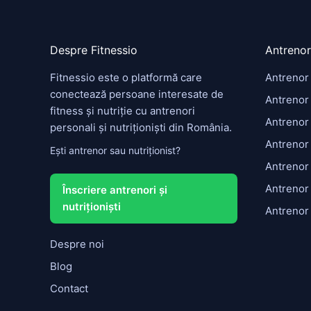
Despre Fitnessio
Antrenor
Fitnessio este o platformă care
Antrenor
conectează persoane interesate de
Antrenor 
fitness și nutriție cu antrenori
Antrenor
personali și nutriționiști din România.
Antrenor
Ești antrenor sau nutriționist?
Antrenor
Antrenor
Înscriere antrenori și
nutriționiști
Antrenor
Despre noi
Blog
Contact