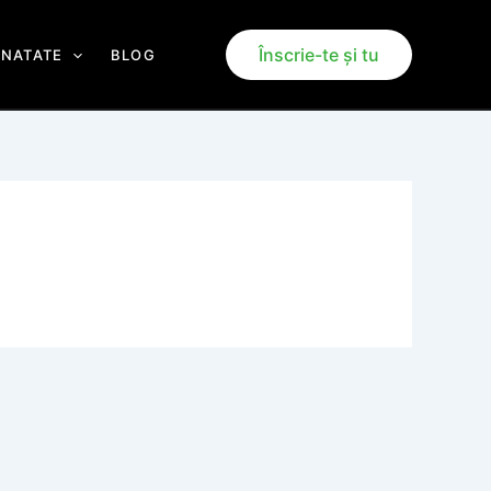
Înscrie-te și tu
ANATATE
BLOG