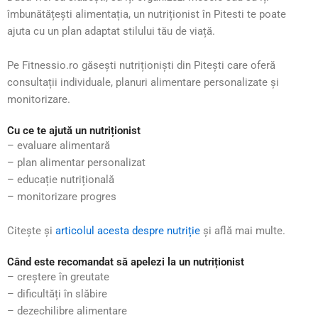
îmbunătățești alimentația, un nutriționist în Pitesti te poate
ajuta cu un plan adaptat stilului tău de viață.
Pe Fitnessio.ro găsești nutriționiști din Pitești care oferă
consultații individuale, planuri alimentare personalizate și
monitorizare.
Cu ce te ajută un nutriționist
– evaluare alimentară
– plan alimentar personalizat
– educație nutrițională
– monitorizare progres
Citește și
articolul acesta despre nutriție
și află mai multe.
Când este recomandat să apelezi la un nutriționist
– creștere în greutate
– dificultăți în slăbire
– dezechilibre alimentare