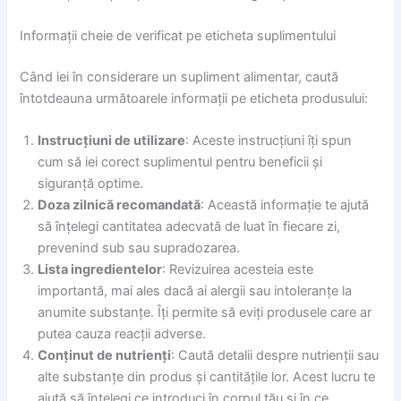
Informații cheie de verificat pe eticheta suplimentului
Când iei în considerare un supliment alimentar, caută
întotdeauna următoarele informații pe eticheta produsului:
Instrucțiuni de utilizare
: Aceste instrucțiuni îți spun
cum să iei corect suplimentul pentru beneficii și
siguranță optime.
Doza zilnică recomandată
: Această informație te ajută
să înțelegi cantitatea adecvată de luat în fiecare zi,
prevenind sub sau supradozarea.
Lista ingredientelor
: Revizuirea acesteia este
importantă, mai ales dacă ai alergii sau intoleranțe la
anumite substanțe. Îți permite să eviți produsele care ar
putea cauza reacții adverse.
Conținut de nutrienți
: Caută detalii despre nutrienții sau
alte substanțe din produs și cantitățile lor. Acest lucru te
ajută să înțelegi ce introduci în corpul tău și în ce