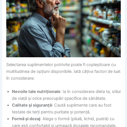
Selectarea suplimentelor potrivite poate fi copleșitoare cu
multitudinea de opțiuni disponibile. Iată câțiva factori de luat
în considerare:
Nevoile tale nutriționale
: Ia în considerare dieta ta, stilul
de viață și orice preocupări specifice de sănătate.
Calitate și siguranță
: Caută suplimente care au fost
testate de terți pentru puritate și potență.
Formă și dozaj
: Alege o formă (pilulă, lichid, pudră) cu
care ești confortabil și urmează dozajele recomandate.