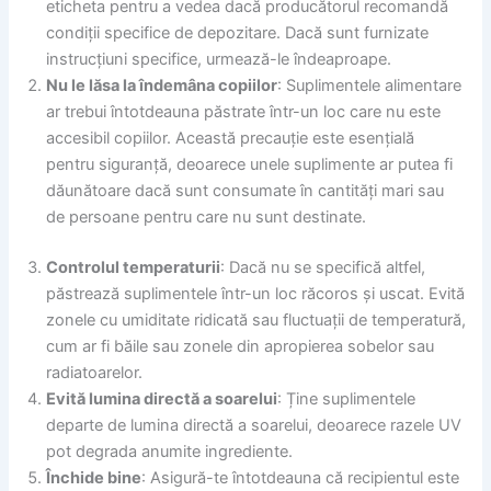
eticheta pentru a vedea dacă producătorul recomandă
condiții specifice de depozitare. Dacă sunt furnizate
instrucțiuni specifice, urmează-le îndeaproape.
Nu le lăsa la îndemâna copiilor
: Suplimentele alimentare
ar trebui întotdeauna păstrate într-un loc care nu este
accesibil copiilor. Această precauție este esențială
pentru siguranță, deoarece unele suplimente ar putea fi
dăunătoare dacă sunt consumate în cantități mari sau
de persoane pentru care nu sunt destinate.
Controlul temperaturii
: Dacă nu se specifică altfel,
păstrează suplimentele într-un loc răcoros și uscat. Evită
zonele cu umiditate ridicată sau fluctuații de temperatură,
cum ar fi băile sau zonele din apropierea sobelor sau
radiatoarelor.
Evită lumina directă a soarelui
: Ține suplimentele
departe de lumina directă a soarelui, deoarece razele UV
pot degrada anumite ingrediente.
Închide bine
: Asigură-te întotdeauna că recipientul este