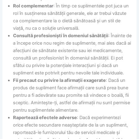
Rol complementar
: În timp ce suplimentele pot juca un
rol în susținerea sănătății generale, ele ar trebui văzute
ca complementare la o dietă sănătoasă și un stil de
viață, nu ca o soluție universală.
Consultă profesioniști în domeniul sănătății
: Înainte de
a începe orice nou regim de suplimente, mai ales dacă ai
afecțiuni de sănătate existente sau iei medicamente,
consultă un profesionist în domeniul sănătății. Ei pot
sfătui cu privire la potențiale interacțiuni și dacă un
supliment este potrivit pentru nevoile tale individuale.
Fii precaut cu privire la afirmații exagerate
: Dacă un
produs de supliment face afirmații care sună prea bune
pentru a fi adevărate sau promite să vindece o boală, fii
sceptic. Amintește-ți, astfel de afirmații nu sunt permise
pentru suplimentele alimentare.
Raportează efectele adverse
: Dacă experimentezi
orice efecte secundare neașteptate de la un supliment,
raportează-le furnizorului tău de servicii medicale și