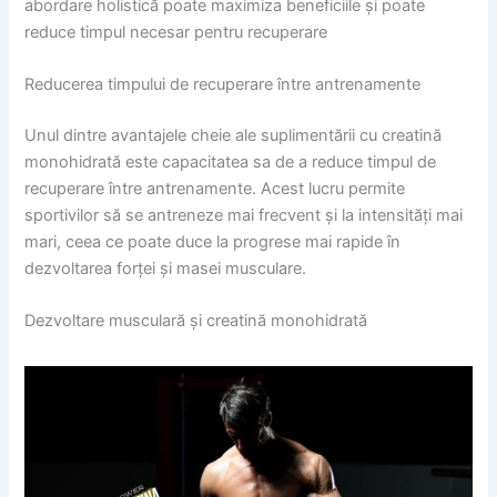
abordare holistică poate maximiza beneficiile și poate
reduce timpul necesar pentru recuperare
Reducerea timpului de recuperare între antrenamente
Unul dintre avantajele cheie ale suplimentării cu creatină
monohidrată este capacitatea sa de a reduce timpul de
recuperare între antrenamente. Acest lucru permite
sportivilor să se antreneze mai frecvent și la intensități mai
mari, ceea ce poate duce la progrese mai rapide în
dezvoltarea forței și masei musculare.
Dezvoltare musculară și creatină monohidrată