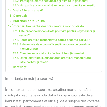
Potențiale efecte secundare și cum să le gestionați
Grupuri care ar trebui să evite sau să consulte un medic
Vrei să te antrenezi?
Concluzie
Antrenamente Online
Întrebări frecvente despre creatina monohidrată
Este creatina monohidrată potrivită pentru vegetarieni și
vegani?
Poate creatina monohidrată cauza căderea părului?
Este nevoie de o pauză în suplimentarea cu creatină
monohidrată?
Creatina monohidrată afectează funcția renală?
Există diferențe în eficacitatea creatinei monohidrate
între bărbați și femei?
Referințe
Importanța în nutriția sportivă
În contextul nutriției sportive, creatina monohidrată a
câștigat o reputație solidă datorită capacității sale de a
îmbunătăți performanța atletică și de a susține dezvoltarea
musculară. Acest supliment a devenit un element esențial în