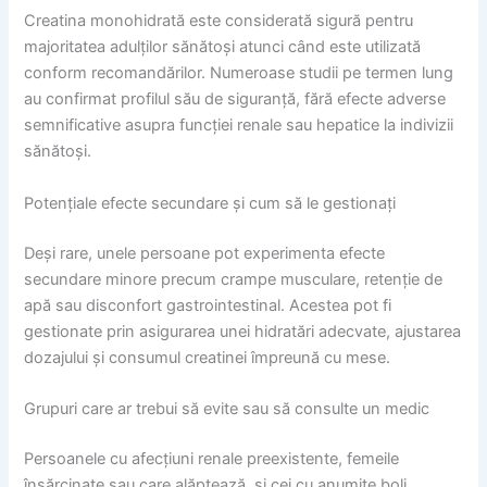
Creatina monohidrată este considerată sigură pentru
majoritatea adulților sănătoși atunci când este utilizată
conform recomandărilor. Numeroase studii pe termen lung
au confirmat profilul său de siguranță, fără efecte adverse
semnificative asupra funcției renale sau hepatice la indivizii
sănătoși.
Potențiale efecte secundare și cum să le gestionați
Deși rare, unele persoane pot experimenta efecte
secundare minore precum crampe musculare, retenție de
apă sau disconfort gastrointestinal. Acestea pot fi
gestionate prin asigurarea unei hidratări adecvate, ajustarea
dozajului și consumul creatinei împreună cu mese.
Grupuri care ar trebui să evite sau să consulte un medic
Persoanele cu afecțiuni renale preexistente, femeile
însărcinate sau care alăptează, și cei cu anumite boli