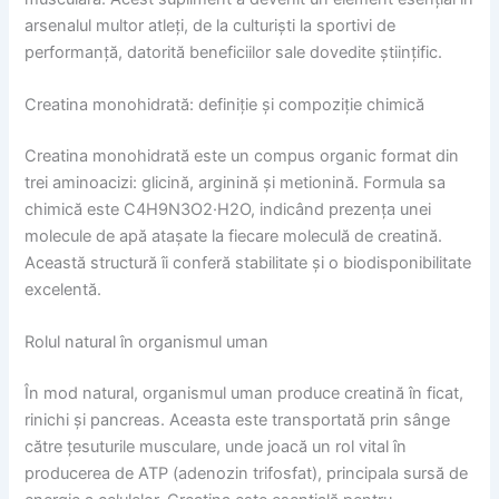
arsenalul multor atleți, de la culturiști la sportivi de
performanță, datorită beneficiilor sale dovedite științific.
Creatina monohidrată: definiție și compoziție chimică
Creatina monohidrată este un compus organic format din
trei aminoacizi: glicină, arginină și metionină. Formula sa
chimică este C4H9N3O2·H2O, indicând prezența unei
molecule de apă atașate la fiecare moleculă de creatină.
Această structură îi conferă stabilitate și o biodisponibilitate
excelentă.
Rolul natural în organismul uman
În mod natural, organismul uman produce creatină în ficat,
rinichi și pancreas. Aceasta este transportată prin sânge
către țesuturile musculare, unde joacă un rol vital în
producerea de ATP (adenozin trifosfat), principala sursă de