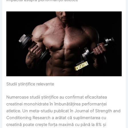
Studii științifice relevante
Numeroase studii științifice au confirmat eficacitatea
creatinei monohidrate în îmbunătățirea performanței
atletice. Un meta-studiu publicat în Journal of Strength and
Conditioning Research a arătat că suplimentarea cu
creatină poate crește forța maximă cu până la 8% și