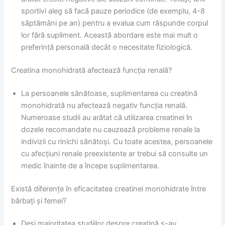
sportivi aleg să facă pauze periodice (de exemplu, 4-8
săptămâni pe an) pentru a evalua cum răspunde corpul
lor fără supliment. Această abordare este mai mult o
preferință personală decât o necesitate fiziologică.
Creatina monohidrată afectează funcția renală?
La persoanele sănătoase, suplimentarea cu creatină
monohidrată nu afectează negativ funcția renală.
Numeroase studii au arătat că utilizarea creatinei în
dozele recomandate nu cauzează probleme renale la
indivizii cu rinichi sănătoși. Cu toate acestea, persoanele
cu afecțiuni renale preexistente ar trebui să consulte un
medic înainte de a începe suplimentarea.
Există diferențe în eficacitatea creatinei monohidrate între
bărbați și femei?
Deși majoritatea studiilor despre creatină s-au