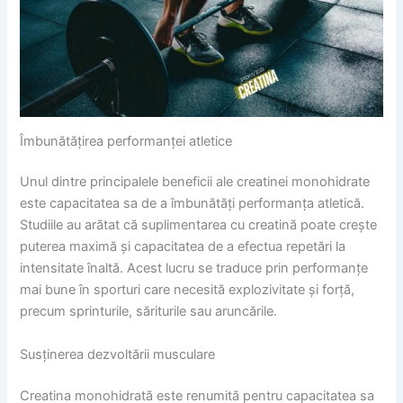
Îmbunătățirea performanței atletice
Unul dintre principalele beneficii ale creatinei monohidrate
este capacitatea sa de a îmbunătăți performanța atletică.
Studiile au arătat că suplimentarea cu creatină poate crește
puterea maximă și capacitatea de a efectua repetări la
intensitate înaltă. Acest lucru se traduce prin performanțe
mai bune în sporturi care necesită explozivitate și forță,
precum sprinturile, săriturile sau aruncările.
Susținerea dezvoltării musculare
Creatina monohidrată este renumită pentru capacitatea sa