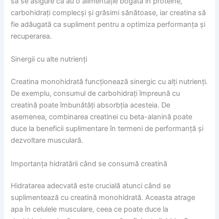
să se asigure că au o alimentație bogată în proteine,
carbohidrați complecși și grăsimi sănătoase, iar creatina să
fie adăugată ca supliment pentru a optimiza performanța și
recuperarea.
Sinergii cu alte nutrienți
Creatina monohidrată funcționează sinergic cu alți nutrienți.
De exemplu, consumul de carbohidrați împreună cu
creatină poate îmbunătăți absorbția acesteia. De
asemenea, combinarea creatinei cu beta-alanină poate
duce la beneficii suplimentare în termeni de performanță și
dezvoltare musculară.
Importanța hidratării când se consumă creatină
Hidratarea adecvată este crucială atunci când se
suplimentează cu creatină monohidrată. Aceasta atrage
apa în celulele musculare, ceea ce poate duce la