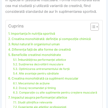
cea mai studiată și utilizată variantă de creatină, fiind
considerată standardul de aur în suplimentarea sportivă.
Cuprins
Importanța în nutriția sportivă
Creatina monohidrată: definiție și compoziție chimică
Rolul natural în organismul uman
Diferența față de alte forme de creatină
Beneficiile creatinei monohidrate
Îmbunătățirea performanței atletice
Susținerea dezvoltării musculare
Optimizarea antrenamentului de forță
Alte avantaje pentru sănătate
Creatina monohidrată ca supliment muscular
Mecanismul de acțiune
Dozaj recomandat și timing
Comparație cu alte suplimente pentru creștere musculară
Impactul asupra performanței atletice
Studii științifice relevante
Experiențe ale atleților profesioniști