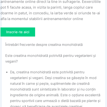
antrenamente online direct la tine in sufragerie. Eexercitiile
pot fi facute acasa, in vizita la parinti, langa copilul care
doarme in patut, in concediu, la iarba verde si oriunde te-ai
afla la momentul stabilirii antrenamentelor online
Inscrie-te aici
Întrebări frecvente despre creatina monohidrată
Este creatina monohidrată potrivită pentru vegetarieni și
vegani?
Da, creatina monohidrată este potrivită pentru
vegetarieni și vegani. Deși creatina se găsește în mod
natural în carne și pește, suplimentele de creatină
monohidrată sunt sintetizate în laborator și nu conțin
ingrediente de origine animală. Este o opțiune excelentă
pentru sportivii care urmează o dietă bazată pe plante și
doresc să beneficieze de avantajele creatinei.