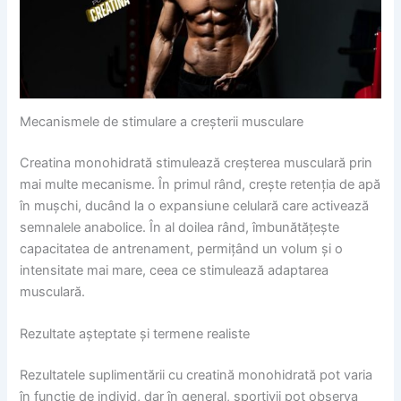
Mecanismele de stimulare a creșterii musculare
Creatina monohidrată stimulează creșterea musculară prin
mai multe mecanisme. În primul rând, crește retenția de apă
în mușchi, ducând la o expansiune celulară care activează
semnalele anabolice. În al doilea rând, îmbunătățește
capacitatea de antrenament, permițând un volum și o
intensitate mai mare, ceea ce stimulează adaptarea
musculară.
Rezultate așteptate și termene realiste
Rezultatele suplimentării cu creatină monohidrată pot varia
în funcție de individ, dar în general, sportivii pot observa