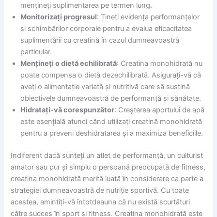
mențineți suplimentarea pe termen lung.
Monitorizați progresul
: Țineți evidența performanțelor
și schimbărilor corporale pentru a evalua eficacitatea
suplimentării cu creatină în cazul dumneavoastră
particular.
Mențineți o dietă echilibrată
: Creatina monohidrată nu
poate compensa o dietă dezechilibrată. Asigurați-vă că
aveți o alimentație variată și nutritivă care să susțină
obiectivele dumneavoastră de performanță și sănătate.
Hidratați-vă corespunzător
: Creșterea aportului de apă
este esențială atunci când utilizați creatină monohidrată
pentru a preveni deshidratarea și a maximiza beneficiile.
Indiferent dacă sunteți un atlet de performanță, un culturist
amator sau pur și simplu o persoană preocupată de fitness,
creatina monohidrată merită luată în considerare ca parte a
strategiei dumneavoastră de nutriție sportivă. Cu toate
acestea, amintiți-vă întotdeauna că nu există scurtături
către succes în sport și fitness. Creatina monohidrată este