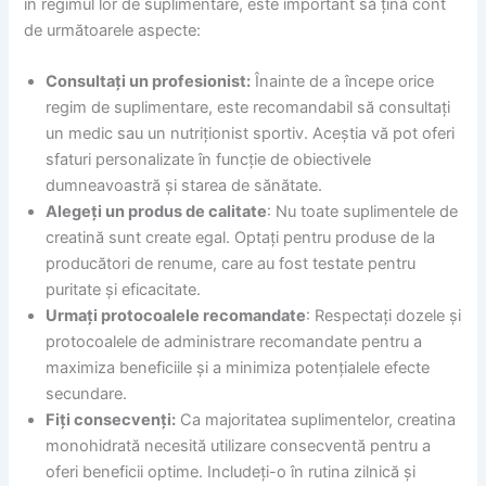
în regimul lor de suplimentare, este important să țină cont
de următoarele aspecte:
Consultați un profesionist:
Înainte de a începe orice
regim de suplimentare, este recomandabil să consultați
un medic sau un nutriționist sportiv. Aceștia vă pot oferi
sfaturi personalizate în funcție de obiectivele
dumneavoastră și starea de sănătate.
Alegeți un produs de calitate
: Nu toate suplimentele de
creatină sunt create egal. Optați pentru produse de la
producători de renume, care au fost testate pentru
puritate și eficacitate.
Urmați protocoalele recomandate
: Respectați dozele și
protocoalele de administrare recomandate pentru a
maximiza beneficiile și a minimiza potențialele efecte
secundare.
Fiți consecvenți:
Ca majoritatea suplimentelor, creatina
monohidrată necesită utilizare consecventă pentru a
oferi beneficii optime. Includeți-o în rutina zilnică și