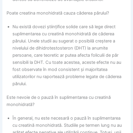
Poate creatina monohidrată cauza căderea părului?
Nu există dovezi științifice solide care să lege direct
suplimentarea cu creatină monohidrată de căderea
părului. Unele studii au sugerat o posibilă creștere a
nivelului de dihidrotestosteron (DHT) la anumite
persoane, care teoretic ar putea afecta foliculii de păr
sensibili la DHT. Cu toate acestea, aceste efecte nu au
fost observate în mod consistent și majoritatea
utilizatorilor nu raportează probleme legate de căderea
părului.
Este nevoie de o pauză în suplimentarea cu creatină
monohidrată?
În general, nu este necesară o pauză în suplimentarea
cu creatină monohidrată. Studiile pe termen lung nu au
arătat efecte negative ale utilizării continue. Totuși, unii