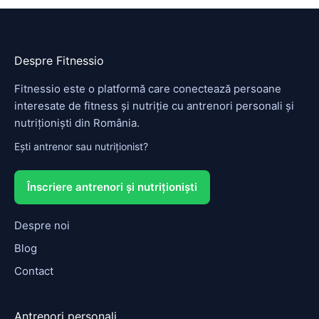
e
b
o
o
Despre Fitnessio
k
Fitnessio este o platformă care conectează persoane
interesate de fitness și nutriție cu antrenori personali și
nutriționiști din România.
Ești antrenor sau nutriționist?
Înscriere antrenori și nutriționiști
Despre noi
Blog
Contact
Antrenori personali