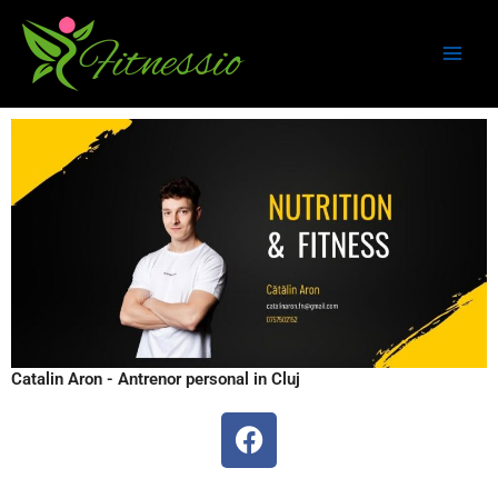
Skip
to
content
Catalin Aron - Antrenor personal in Cluj
F
a
c