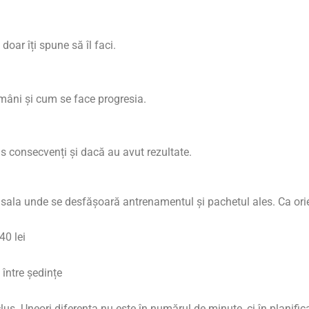
doar îți spune să îl faci.
ămâni și cum se face progresia.
s consecvenți și dacă au avut rezultate.
, sala unde se desfășoară antrenamentul și pachetul ales. Ca orien
40 lei
 între ședințe
clus. Uneori diferența nu este în numărul de minute, ci în planific