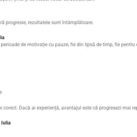
ără progresie, rezultatele sunt întâmplătoare.
lia
 perioade de motivație cu pauze, fie din lipsă de timp, fie pentr
a
pi corect. Dacă ai experiență, avantajul este că progresezi mai r
 Iulia