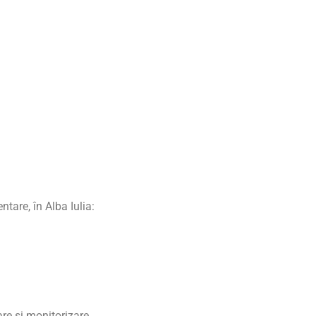
tare, în Alba Iulia:
are și monitorizare.