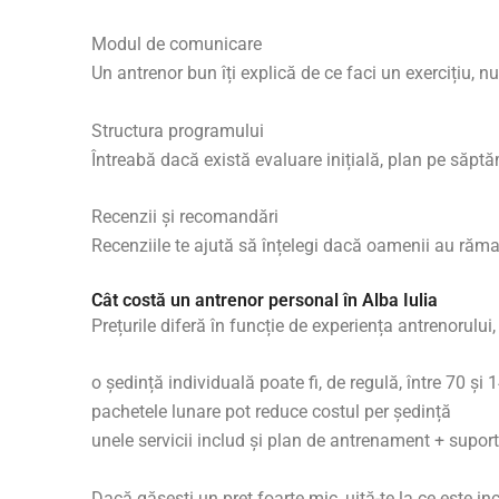
Modul de comunicare
Un antrenor bun îți explică de ce faci un exercițiu, nu 
Structura programului
Întreabă dacă există evaluare inițială, plan pe săpt
Recenzii și recomandări
Recenziile te ajută să înțelegi dacă oamenii au răma
Cât costă un antrenor personal în Alba Iulia
Prețurile diferă în funcție de experiența antrenorului
o ședință individuală poate fi, de regulă, între 70 și 1
pachetele lunare pot reduce costul per ședință
unele servicii includ și plan de antrenament + suport
Dacă găsești un preț foarte mic, uită-te la ce este in