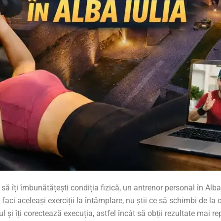
 îți îmbunătățești condiția fizică, un antrenor personal în Alba I
faci aceleași exerciții la întâmplare, nu știi ce să schimbi de la
l și îți corectează execuția, astfel încât să obții rezultate mai re