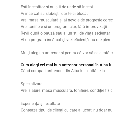
Ești începător și nu știi de unde să începi
Ai încercat să slăbești, dar te-ai blocat
Vrei masă musculară și ai nevoie de progresie corec
Vrei tonifiere și un program clar, fără improvizații
Revii după o pauză sau ai un stil de viață sedentar
Ai un program încărcat și vrei eficiență, nu ore pierd
Mulți aleg un antrenor și pentru că vor să se simtă 
Cum alegi cel mai bun antrenor personal în Alba Iu
Când compari antrenorii din Alba Iulia, uită-te la:
Specializare
Vrei slăbire, masă musculară, tonifiere, condiție fiz
Experiență și rezultate
Contează tipul de clienți cu care a lucrat, nu doar n