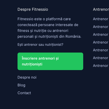
Despre Fitnessio
Antrenor
Fitnessio este o platformă care
Antrenor
conectează persoane interesate de
Antrenor 
fitness și nutriție cu antrenori
Antrenor
personali și nutriționiști din România.
Antrenor
Ești antrenor sau nutriționist?
Antrenor
Antrenor
Înscriere antrenori și
nutriționiști
Antrenor
Despre noi
Blog
Contact