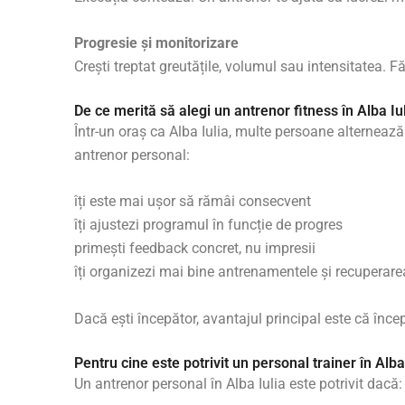
Progresie și monitorizare
Crești treptat greutățile, volumul sau intensitatea. F
De ce merită să alegi un antrenor fitness în Alba Iu
Într-un oraș ca Alba Iulia, multe persoane alternează
antrenor personal:
îți este mai ușor să rămâi consecvent
îți ajustezi programul în funcție de progres
primești feedback concret, nu impresii
îți organizezi mai bine antrenamentele și recuperare
Dacă ești începător, avantajul principal este că înce
Pentru cine este potrivit un personal trainer în Alba
Un antrenor personal în Alba Iulia este potrivit dacă: