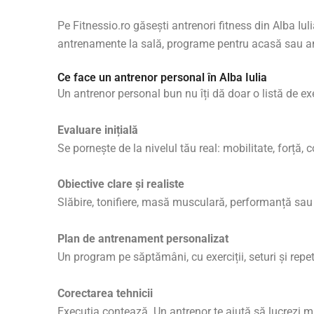
Pe Fitnessio.ro găsești antrenori fitness din Alba Iulia
antrenamente la sală, programe pentru acasă sau antr
Ce face un antrenor personal în Alba Iulia
Un antrenor personal bun nu îți dă doar o listă de ex
Evaluare inițială
Se pornește de la nivelul tău real: mobilitate, forță, c
Obiective clare și realiste
Slăbire, tonifiere, masă musculară, performanță sau p
Plan de antrenament personalizat
Un program pe săptămâni, cu exerciții, seturi și repe
Corectarea tehnicii
Execuția contează. Un antrenor te ajută să lucrezi muș