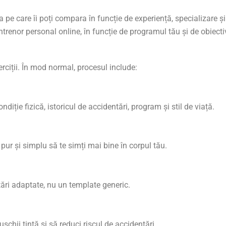
 pe care îi poți compara în funcție de experiență, specializare și t
enor personal online, în funcție de programul tău și de obiecti
erciții. În mod normal, procesul include:
ondiție fizică, istoricul de accidentări, program și stil de viață.
ur și simplu să te simți mai bine în corpul tău.
tări adaptate, nu un template generic.
chii țintă și să reduci riscul de accidentări.