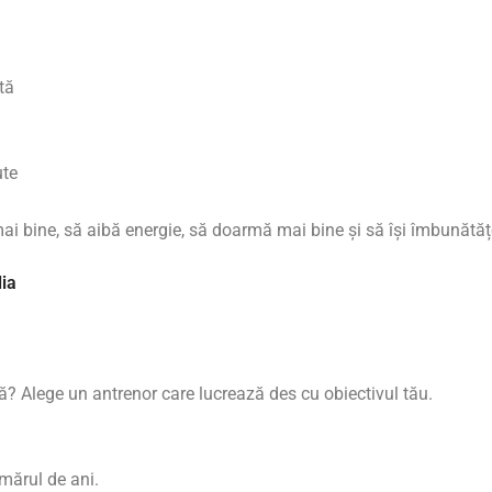
tă
ute
mai bine, să aibă energie, să doarmă mai bine și să își îmbunătă
lia
ică? Alege un antrenor care lucrează des cu obiectivul tău.
umărul de ani.