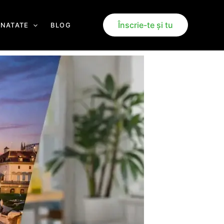
Înscrie-te și tu
ANATATE
BLOG